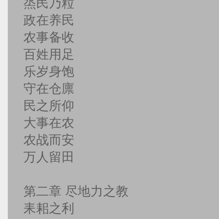
烝民乃粒
政在养民
农事备收
百姓用足
乐岁身饱
守在仓廪
民之所仰
大事在农
农战而安
万人留田
第二章 尽地力之教
耒耜之利