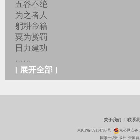
五谷不绝
为之者人
躬耕帝籍
粟为赏罚
日力建功
……
[
展开全部
]
关于我们
|
联系
京ICP备
09114783
号
京公网安备
国家一级出版社 全国首