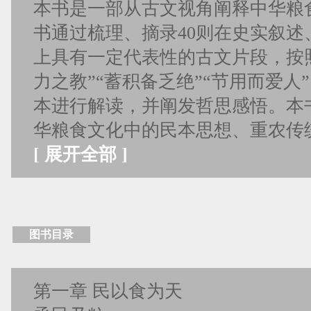
本书是一部从古文视角阐释中华粮
书通过梳理、摘录40则在史实叙述
上具有一定代表性的古文片段，按照
力之教”“蓄积备乏绝”“节用而爱人
本进行解读，并阐发哲思感悟。本
华粮食文化中的民本思想、重农传
[
展开全部
]
图书目录
第一章 民以食为天