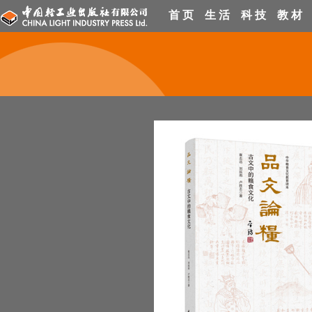
首 页
生 活
科 技
教 材