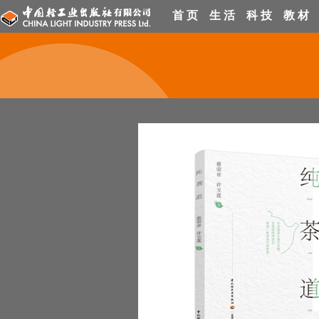
首 页
生 活
科 技
教 材