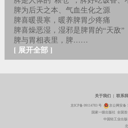
脾是人体的“粮仓”，脾好吃饭香、
脾为后天之本、气血生化之源
脾喜暖畏寒，暖养脾胃少疼痛
脾喜燥恶湿，湿邪是脾胃的“天敌”
脾与胃相表里，脾……
[
展开全部
]
关于我们
|
联系
京ICP备
09114783
号
京公网安备
国家一级出版社 全国首
中国轻工业出版社有限公司