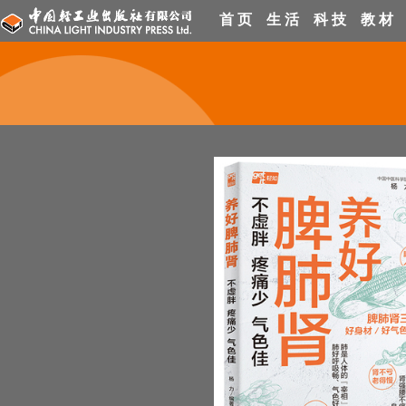
首 页
生 活
科 技
教 材