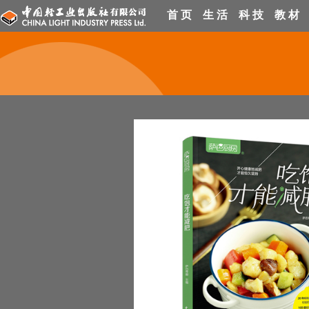
首 页
生 活
科 技
教 材